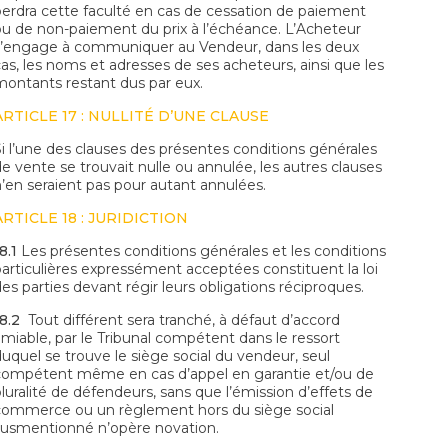
perdra cette faculté en cas de cessation de paiement
ou de non-paiement du prix à l’échéance. L’Acheteur
s’engage à communiquer au Vendeur, dans les deux
cas, les noms et adresses de ses acheteurs, ainsi que les
montants restant dus par eux.
ARTICLE 17 : NULLITÉ D’UNE CLAUSE
Si l’une des clauses des présentes conditions générales
de vente se trouvait nulle ou annulée, les autres clauses
n’en seraient pas pour autant annulées.
ARTICLE 18 : JURIDICTION
8.1
Les présentes conditions générales et les conditions
particulières expressément acceptées constituent la loi
es parties devant régir leurs obligations réciproques.
8.2
Tout différent sera tranché, à défaut d’accord
amiable, par le Tribunal compétent dans le ressort
duquel se trouve le siège social du vendeur, seul
compétent même en cas d’appel en garantie et/ou de
pluralité de défendeurs, sans que l’émission d’effets de
commerce ou un règlement hors du siège social
susmentionné n’opère novation.