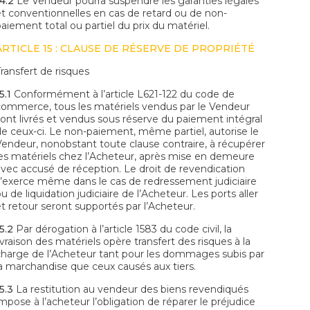
4.2
Le Vendeur pourra suspendre les garanties légales
et conventionnelles en cas de retard ou de non-
aiement total ou partiel du prix du matériel.
ARTICLE 15 : CLAUSE DE RÉSERVE DE PROPRIÉTÉ
Transfert de risques
5.1
Conformément à l’article L621-122 du code de
commerce, tous les matériels vendus par le Vendeur
sont livrés et vendus sous réserve du paiement intégral
de ceux-ci. Le non-paiement, même partiel, autorise le
Vendeur, nonobstant toute clause contraire, à récupérer
les matériels chez l’Acheteur, après mise en demeure
avec accusé de réception. Le droit de revendication
s’exerce même dans le cas de redressement judiciaire
u de liquidation judiciaire de l’Acheteur. Les ports aller
et retour seront supportés par l’Acheteur.
5.2
Par dérogation à l’article 1583 du code civil, la
ivraison des matériels opère transfert des risques à la
charge de l’Acheteur tant pour les dommages subis par
la marchandise que ceux causés aux tiers.
5.3
La restitution au vendeur des biens revendiqués
mpose à l’acheteur l’obligation de réparer le préjudice