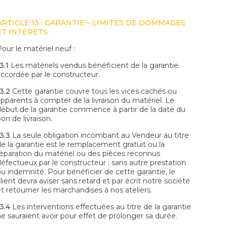
ARTICLE 13 : GARANTIE – LIMITES DE DOMMAGES
ET INTERETS
our le matériel neuf :
3.1
Les matériels vendus bénéficient de la garantie
accordée par le constructeur.
3.2
Cette garantie couvre tous les vices cachés ou
apparents à compter de la livraison du matériel. Le
début de la garantie commence à partir de la date du
on de livraison.
3.3
La seule obligation incombant au Vendeur au titre
de la garantie est le remplacement gratuit ou la
réparation du matériel ou des pièces reconnus
défectueux par le constructeur ; sans autre prestation
ou indemnité. Pour bénéficier de cette garantie, le
lient devra aviser sans retard et par écrit notre société
et retourner les marchandises à nos ateliers.
3.4
Les interventions effectuées au titre de la garantie
ne sauraient avoir pour effet de prolonger sa durée.