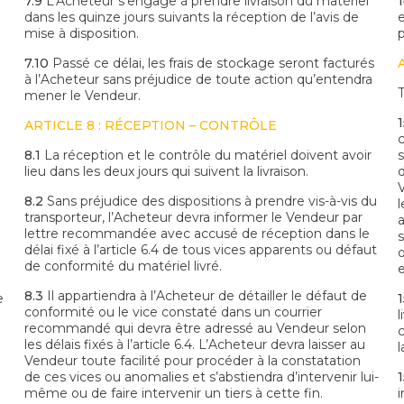
7.9
L’Acheteur s’engage à prendre livraison du matériel
1
dans les quinze jours suivants la réception de l’avis de
mise à disposition.
p
7.10
Passé ce délai, les frais de stockage seront facturés
à l’Acheteur sans préjudice de toute action qu’entendra
mener le Vendeur.
1
ARTICLE 8 : RÉCEPTION – CONTRÔLE
8.1
La réception et le contrôle du matériel doivent avoir
lieu dans les deux jours qui suivent la livraison.
8.2
Sans préjudice des dispositions à prendre vis-à-vis du
transporteur, l’Acheteur devra informer le Vendeur par
lettre recommandée avec accusé de réception dans le
délai fixé à l’article 6.4 de tous vices apparents ou défaut
o
de conformité du matériel livré.
8.3
Il appartiendra à l’Acheteur de détailler le défaut de
e
1
conformité ou le vice constaté dans un courrier
l
recommandé qui devra être adressé au Vendeur selon
les délais fixés à l’article 6.4. L’Acheteur devra laisser au
Vendeur toute facilité pour procéder à la constatation
de ces vices ou anomalies et s’abstiendra d’intervenir lui-
1
même ou de faire intervenir un tiers à cette fin.
i