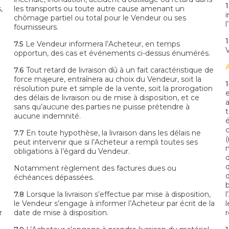
1
,
les transports ou toute autre cause amenant un
chômage partiel ou total pour le Vendeur ou ses
l
fournisseurs.
1
7.5
Le Vendeur informera l’Acheteur, en temps
V
opportun, des cas et événements ci-dessus énumérés.
7.6
Tout retard de livraison dû à un fait caractéristique de
force majeure, entraînera au choix du Vendeur, soit la
1
résolution pure et simple de la vente, soit la prorogation
des délais de livraison ou de mise à disposition, et ce
sans qu’aucune des parties ne puisse prétendre à
aucune indemnité.
7.7
En toute hypothèse, la livraison dans les délais ne
peut intervenir que si l’Acheteur a rempli toutes ses
obligations à l’égard du Vendeur.
Notamment règlement des factures dues ou
échéances dépassées.
7.8
Lorsque la livraison s’effectue par mise à disposition,
le Vendeur s’engage à informer l’Acheteur par écrit de la
r
date de mise à disposition.
r