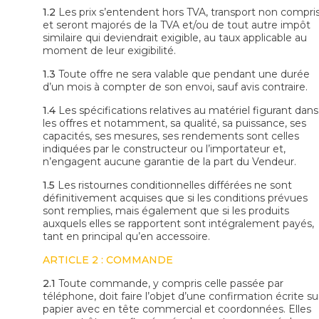
1.2
Les prix s’entendent hors TVA, transport non compris
et seront majorés de la TVA et/ou de tout autre impôt
similaire qui deviendrait exigible, au taux applicable au
moment de leur exigibilité.
1.3
Toute offre ne sera valable que pendant une durée
d’un mois à compter de son envoi, sauf avis contraire.
1.4
Les spécifications relatives au matériel figurant dans
les offres et notamment, sa qualité, sa puissance, ses
capacités, ses mesures, ses rendements sont celles
indiquées par le constructeur ou l’importateur et,
n’engagent aucune garantie de la part du Vendeur.
1.5
Les ristournes conditionnelles différées ne sont
définitivement acquises que si les conditions prévues
sont remplies, mais également que si les produits
auxquels elles se rapportent sont intégralement payés,
tant en principal qu’en accessoire.
ARTICLE 2 : COMMANDE
2.1
Toute commande, y compris celle passée par
téléphone, doit faire l’objet d’une confirmation écrite su
papier avec en tête commercial et coordonnées. Elles