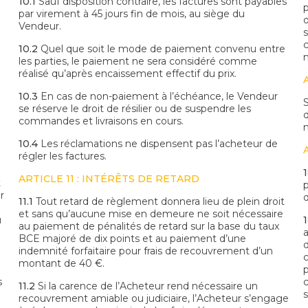
10.1
Sauf disposition contraire, les factures sont payables
par virement à 45 jours fin de mois, au siège du
Vendeur.
10.2
Quel que soit le mode de paiement convenu entre
les parties, le paiement ne sera considéré comme
réalisé qu’après encaissement effectif du prix.
10.3
En cas de non-paiement à l’échéance, le Vendeur
se réserve le droit de résilier ou de suspendre les
commandes et livraisons en cours.
10.4
Les réclamations ne dispensent pas l’acheteur de
régler les factures.
1
ARTICLE 11 : INTÉRÊTS DE RETARD
t
r
d
11.1
Tout retard de règlement donnera lieu de plein droit
et sans qu’aucune mise en demeure ne soit nécessaire
u
1
au paiement de pénalités de retard sur la base du taux
BCE majoré de dix points et au paiement d’une
indemnité forfaitaire pour frais de recouvrement d’un
montant de 40 €.
s
11.2
Si la carence de l’Acheteur rend nécessaire un
recouvrement amiable ou judiciaire, l’Acheteur s’engage