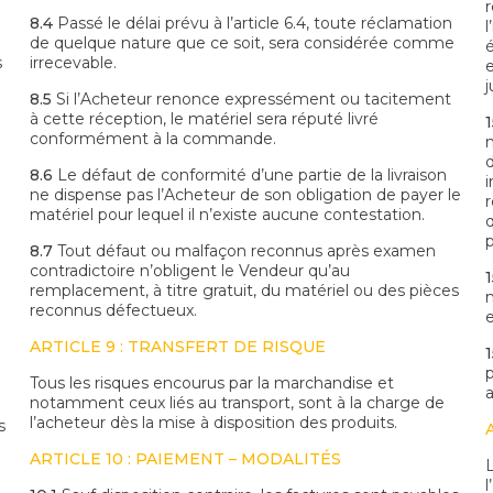
8.4
Passé le délai prévu à l’article 6.4, toute réclamation
l
de quelque nature que ce soit, sera considérée comme
s
irrecevable.
j
8.5
Si l’Acheteur renonce expressément ou tacitement
à cette réception, le matériel sera réputé livré
1
conformément à la commande.
8.6
Le défaut de conformité d’une partie de la livraison
ne dispense pas l’Acheteur de son obligation de payer le
matériel pour lequel il n’existe aucune contestation.
q
8.7
Tout défaut ou malfaçon reconnus après examen
contradictoire n’obligent le Vendeur qu’au
1
remplacement, à titre gratuit, du matériel ou des pièces
reconnus défectueux.
ARTICLE 9 : TRANSFERT DE RISQUE
1
Tous les risques encourus par la marchandise et
a
notamment ceux liés au transport, sont à la charge de
l’acheteur dès la mise à disposition des produits.
s
ARTICLE 10 : PAIEMENT – MODALITÉS
l