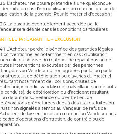
3.5
L’acheteur ne pourra prétendre à une quelconque
indemnité en cas d’immobilisation du matériel du fait de
’application de la garantie. Pour le matériel d’occasion :
3.6
La garantie éventuellement accordée par le
endeur sera définie dans les conditions particulières.
ARTICLE 14 : GARANTIE – EXCLUSION
4.1
L’Acheteur perdra le bénéfice des garanties légales
et conventionnelles notamment en cas : d’utilisation
anormale ou abusive du matériel, de réparations ou de
toutes interventions exécutées par des personnes
étrangères au Vendeur ou non agréées par lui ou par le
constructeur, de détérioration ou d’avaries du matériel
(résultant notamment de : collisions, chutes de
matériaux, incendie, vandalisme, malveillance ou défauts
de conduite), de détérioration ou d’accident résultant
d’un défaut de surveillance ou d’entretien, de
détériorations prématurées dues à des usures, fuites ou
bruits non signalés à temps au Vendeur, de refus de
l’Acheteur de laisser l’accès du matériel au Vendeur dans
le cadre d’opérations d’entretien, de contrôle ou de
éparation.