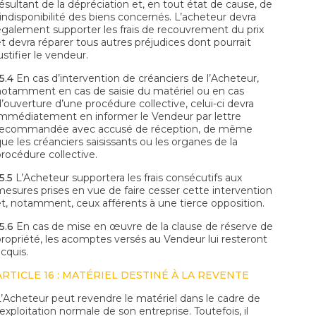
résultant de la dépréciation et, en tout état de cause, de
’indisponibilité des biens concernés. L’acheteur devra
également supporter les frais de recouvrement du prix
et devra réparer tous autres préjudices dont pourrait
ustifier le vendeur.
5.4
En cas d’intervention de créanciers de l’Acheteur,
notamment en cas de saisie du matériel ou en cas
d’ouverture d’une procédure collective, celui-ci devra
immédiatement en informer le Vendeur par lettre
recommandée avec accusé de réception, de même
ue les créanciers saisissants ou les organes de la
procédure collective.
5.5
L’Acheteur supportera les frais consécutifs aux
mesures prises en vue de faire cesser cette intervention
et, notamment, ceux afférents à une tierce opposition.
5.6
En cas de mise en œuvre de la clause de réserve de
propriété, les acomptes versés au Vendeur lui resteront
cquis.
ARTICLE 16 : MATÉRIEL DESTINÉ À LA REVENTE
L’Acheteur peut revendre le matériel dans le cadre de
’exploitation normale de son entreprise. Toutefois, il