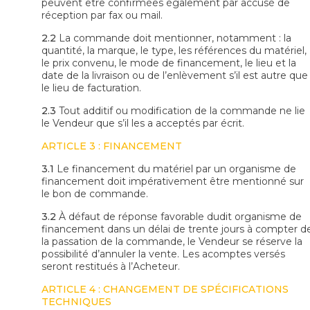
peuvent être confirmées également par accusé de
réception par fax ou mail.
2.2
La commande doit mentionner, notamment : la
quantité, la marque, le type, les références du matériel,
le prix convenu, le mode de financement, le lieu et la
date de la livraison ou de l’enlèvement s’il est autre que
le lieu de facturation.
2.3
Tout additif ou modification de la commande ne lie
le Vendeur que s’il les a acceptés par écrit.
ARTICLE 3 : FINANCEMENT
3.1
Le financement du matériel par un organisme de
financement doit impérativement être mentionné sur
le bon de commande.
3.2
À défaut de réponse favorable dudit organisme de
financement dans un délai de trente jours à compter d
la passation de la commande, le Vendeur se réserve la
possibilité d’annuler la vente. Les acomptes versés
seront restitués à l’Acheteur.
ARTICLE 4 : CHANGEMENT DE SPÉCIFICATIONS
TECHNIQUES