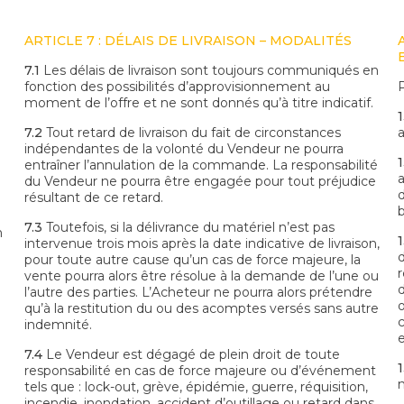
ARTICLE 7 : DÉLAIS DE LIVRAISON – MODALITÉS
7.1
Les délais de livraison sont toujours communiqués en
fonction des possibilités d’approvisionnement au
P
moment de l’offre et ne sont donnés qu’à titre indicatif.
1
7.2
Tout retard de livraison du fait de circonstances
indépendantes de la volonté du Vendeur ne pourra
1
entraîner l’annulation de la commande. La responsabilité
du Vendeur ne pourra être engagée pour tout préjudice
résultant de ce retard.
b
7.3
Toutefois, si la délivrance du matériel n’est pas
n
1
intervenue trois mois après la date indicative de livraison,
pour toute autre cause qu’un cas de force majeure, la
i
vente pourra alors être résolue à la demande de l’une ou
l’autre des parties. L’Acheteur ne pourra alors prétendre
qu’à la restitution du ou des acomptes versés sans autre
c
indemnité.
7.4
Le Vendeur est dégagé de plein droit de toute
1
responsabilité en cas de force majeure ou d’événement
tels que : lock-out, grève, épidémie, guerre, réquisition,
incendie, inondation, accident d’outillage ou retard dans