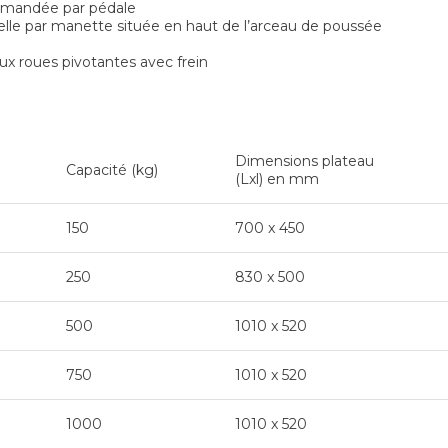
mmandée par pédale
lle par manette située en haut de l’arceau de poussée
eux roues pivotantes avec frein
Dimensions plateau
Capacité (kg)
(Lxl) en mm
150
700 x 450
250
830 x 500
500
1010 x 520
750
1010 x 520
1000
1010 x 520