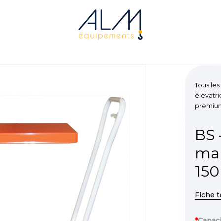
Tous les
élévatr
premium
BS 
ma
150
Fiche 
*
Capaci