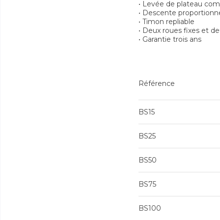
• Levée de plateau co
• Descente proportionne
• Timon repliable
• Deux roues fixes et d
• Garantie trois ans
Référence
BS15
BS25
BS50
BS75
BS100