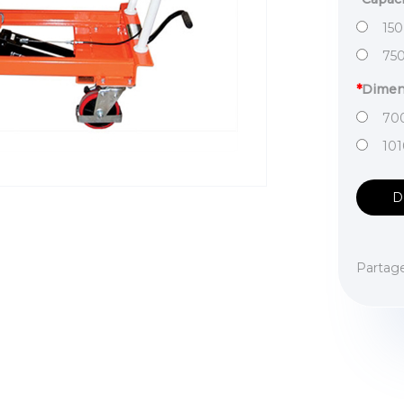
150
75
*
Dimen
700
101
D
Partag