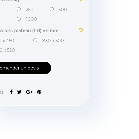
250
500
0
1000
sions plateau (Lxl) en mm
 x 450
830 x 500
0 x 520
emander un devis
ez