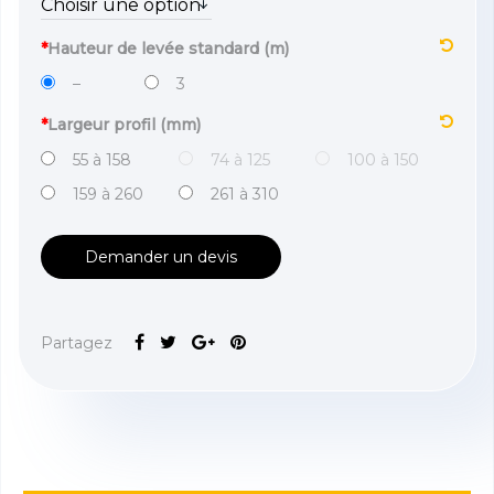
*
Hauteur de levée standard (m)
–
3
*
Largeur profil (mm)
55 à 158
74 à 125
100 à 150
159 à 260
261 à 310
Demander un devis
Partagez