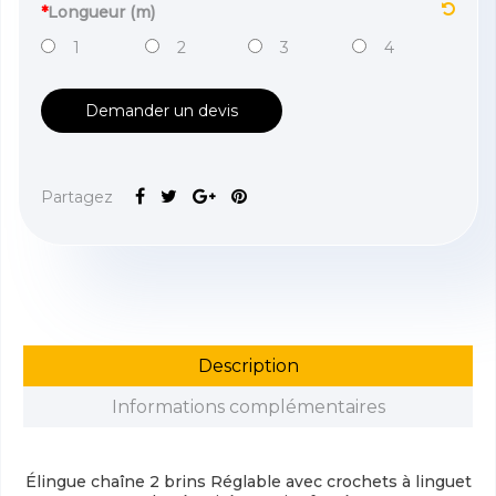
*
Longueur (m)
1
2
3
4
Demander un devis
Partagez
Description
Informations complémentaires
Élingue chaîne 2 brins Réglable avec crochets à linguet