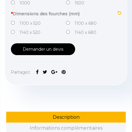
1000
1500
*
Dimensions des fourches (mm)
1100 x 520
1100 x 680
1140 x 520
1140 x 680
Demander un devis
Partagez
Description
Informations complémentaires