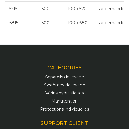
JL5215
1500
1100 x 520
sur demande
JL6815
1500
1100 x 680
sur demande
CATÉGORIES
Appareils de levage
Systèmes de levage
Vérins hydrauliques
Manutention
Protections individuelles
SUPPORT CLIENT