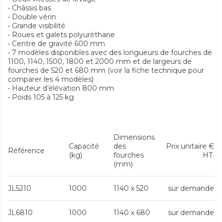
• Châssis bas
• Double vérin
• Grande visibilité
• Roues et galets polyuréthane
• Centre de gravité 600 mm
• 7 modèles disponibles avec des longueurs de fourches de
1100, 1140, 1500, 1800 et 2000 mm et de largeurs de
fourches de 520 et 680 mm (voir la fiche technique pour
comparer les 4 modèles)
• Hauteur d’élévation 800 mm
• Poids 105 à 125 kg
Dimensions
Capacité
des
Prix unitaire €
Référence
(kg)
fourches
HT.
(mm)
JL5210
1000
1140 x 520
sur demande
JL6810
1000
1140 x 680
sur demande