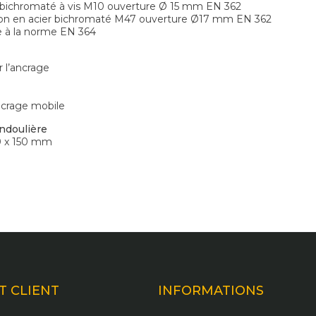
r bichromaté à vis M10 ouverture Ø 15 mm EN 362
llon en acier bichromaté M47 ouverture Ø17 mm EN 362
 à la norme EN 364
 l’ancrage
ncrage mobile
ndoulière
10 x 150 mm
T CLIENT
INFORMATIONS