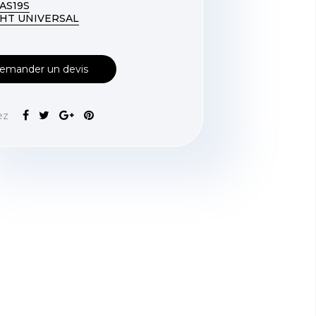
 AS19S
 HT UNIVERSAL
emander un devis
ez