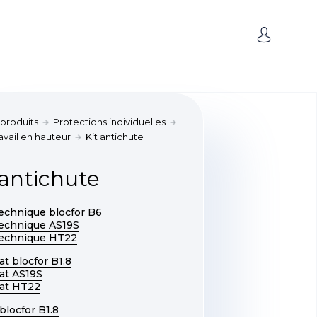
 produits
Protections individuelles
ravail en hauteur
Kit antichute
 antichute
technique blocfor B6
technique AS19S
technique HT22
cat blocfor B1.8
cat AS19S
cat HT22
blocfor B1.8