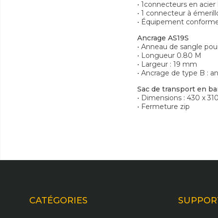
• 1connecteurs en acie
• 1 connecteur à émeri
• Équipement conforme
Ancrage AS19S
• Anneau de sangle pour
• Longueur 0.80 M
• Largeur : 19 mm
• Ancrage de type B : a
Sac de transport en ba
• Dimensions : 430 x 3
• Fermeture zip
CATÉGORIES
SUPPOR