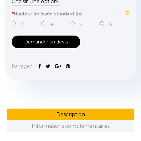
*
Hauteur de levée standard (m)
3
4
5
6
Demander un devis
Partagez
Description
Informations complémentaires