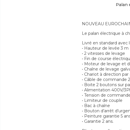
Palan 
NOUVEAU EUROCHAIN VX
Le palan électrique à 
Livré en standard avec 
• Hauteur de levée 3 m
• 2 vitesses de levage
• Fin de course électriq
• Moteur de levage et d
• Chaîne de levage galv
• Chariot à direction p
• Câble de commande 2
• Boite 2 boutons sur pa
• Alimentation 400V/3
• Tension de commande T
• Limiteur de couple
• Bac à chaîne
• Bouton d’arrêt d’urgen
• Peinture garantie 5 an
• Garantie 2 ans.