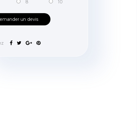
8
10
emander un devis
ez