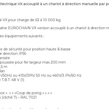
électrique VX accouplé à un chariot à direction manuelle par 
 pour charge de 63 à 10 000 kg
chaîne EUROCHAIN VX version accouplé à un chariot à direction 
les équipements suivants :
ue de sécurité pour position haute & basse
e direction IP55
anisée
ar poussée pour fer largeur max 200 mm
,5 m
lan
Ph/50Hz ou 415V/3Ph/ 50 Hz ou 460V/3 Ph/60 Hz
.B.T. 48 V (1)
ce « » » »Coup de poing » » » »
s (cliché 7) – RAL 7021