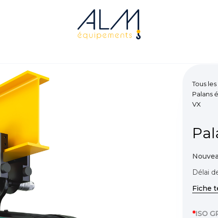
Tous les
Palans é
VX
Pal
Nouvea
Délai de
Fiche 
*
ISO 