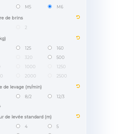
M5
M6
e de brins
2
kg)
125
160
0
320
500
0
1000
1250
00
2000
2500
e de levage (m/min)
8/2
12/3
4
r de levée standard (m)
4
5