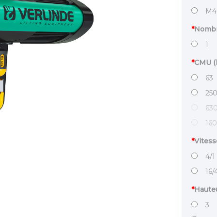
M4
*
Nombr
1
*
CMU (
63
25
63
16
*
Vitess
4/1
16/
*
Hauteu
3