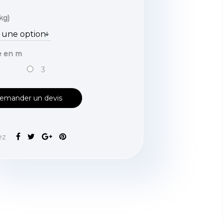
kg)
e en m
3
emander un devis
ez