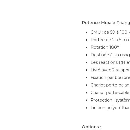
Potence Murale Triang
CMU : de 50 à 100 
Portée de 2 à 5 m 
Rotation 180°
Destinée à un usage
Les réactions RH e
Livré avec 2 suppor
Fixation par boulon
Chariot porte-pala
Chariot porte-câble
Protection : systè
Finition polyuréth
Options :