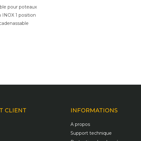
lable pour poteaux
 INOX 1 position
 cadenassable
T CLIENT
INFORMATIONS
A propos
Support technique