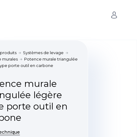
 produits
Systèmes de levage
 murales
Potence murale triangulée
type porte outil en carbone
ence murale
angulée légère
e porte outil en
rbone
technique