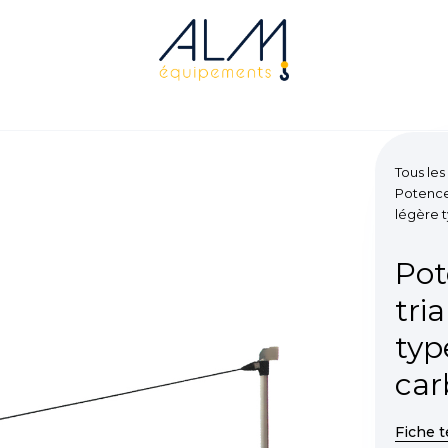
Tous les
Potence
légère 
Pot
tri
typ
ca
Fiche 