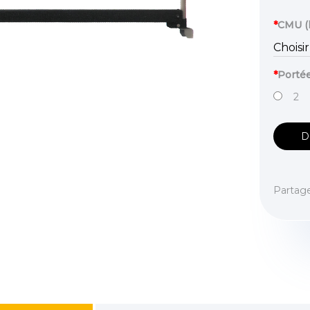
*
CMU (
*
Porté
2
D
Partag