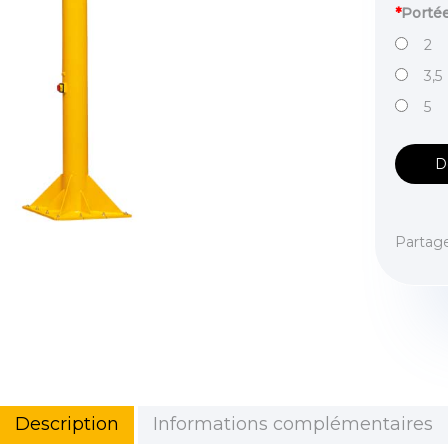
*
Porté
2
3,5
5
D
Partag
Description
Informations complémentaires