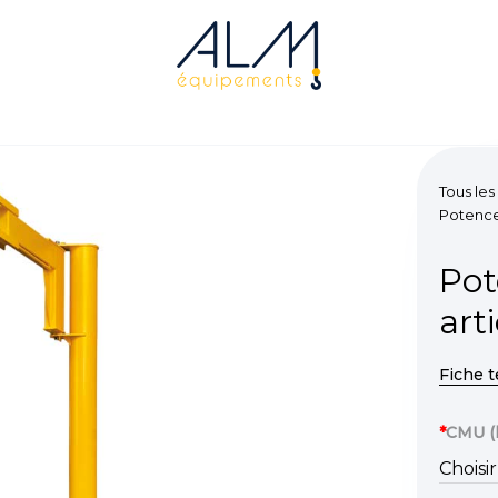
Tous les
Potences
Pot
art
Fiche 
*
CMU (