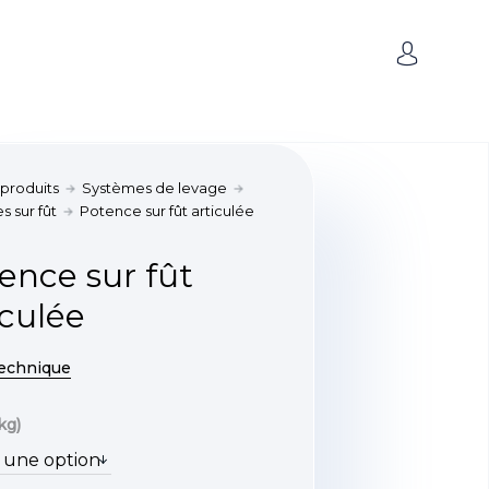
 produits
Systèmes de levage
 sur fût
Potence sur fût articulée
ence sur fût
iculée
technique
kg)