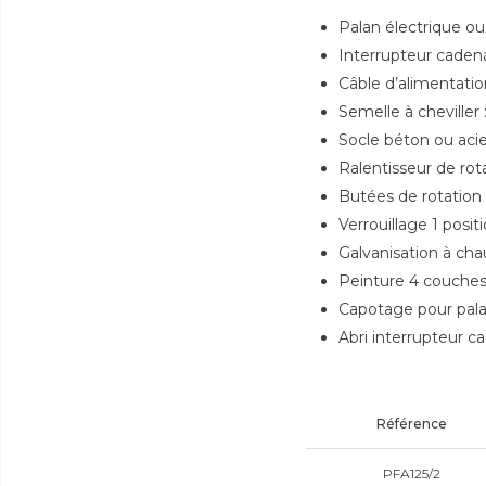
Palan électrique o
Interrupteur caden
Câble d’alimentatio
Semelle à cheviller :
Socle béton ou acie
Ralentisseur de rot
Butées de rotation
Verrouillage 1 posit
Galvanisation à ch
Peinture 4 couches 
Capotage pour pal
Abri interrupteur c
Référence
PFA125/2