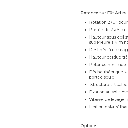
Potence sur Fût Articu
Rotation 270° pour 
Portée de 2 à 5 m
Hauteur sous oeil 
supérieure à 4 m no
Destinée à un usage
Hauteur perdue trè
Potence non motor
Flèche théorique so
portée seule
Structure articulé
Fixation au sol ave
Vitesse de levage
Finition polyuréth
Options :