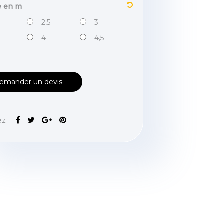
e en m
2,5
3
4
4,5
emander un devis
ez