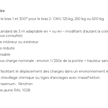
lée
le bras 1 et 300° pour le bras 2- CMU 125 kg, 250 kg ou 500 kg
standard de 3 m adaptable en + ou en – modifiant d’autant la co
us consulter)
 intérieur ou extérieur
s réduite
isable
us charge nominale : environ 1 / 250e de la portée + hauteur sans
e facilitant le déplacement des charges dans un environnement
c chevillage chimique ou tiges d’ancrages avec massif béton
 maximum : 16m/min
ane jaune RAL 1028