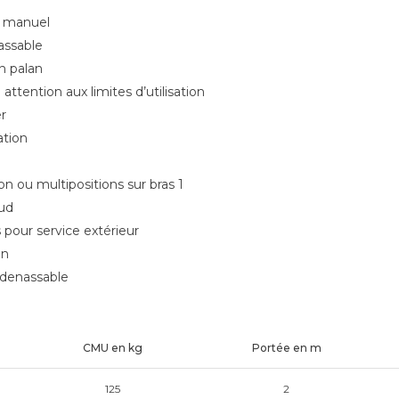
u manuel
assable
n palan
 attention aux limites d’utilisation
r
ation
ion ou multipositions sur bras 1
aud
pour service extérieur
an
adenassable
CMU en kg
Portée en m
125
2