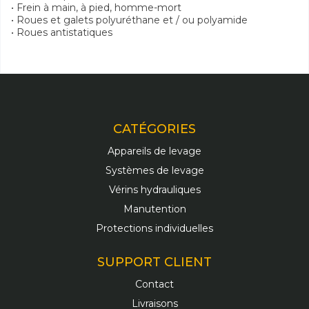
• Frein à main, à pied, homme-mort
• Roues et galets polyuréthane et / ou polyamide
• Roues antistatiques
CATÉGORIES
Appareils de levage
Systèmes de levage
Vérins hydrauliques
Manutention
Protections individuelles
SUPPORT CLIENT
Contact
Livraisons