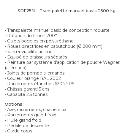
SDF25N – Transpalette manuel basic 2500 kg
• Transpalette manuel basic de conception robuste
• Rotation du timon 200°
• Galets boggies en polyuréthane
• Roues directrices en caoutchouc (Ø 200 mm),
manœuvrabilité accrue
• Equipé de graisseurs séparés
• Peinture par système d’application de poudre Wagner
(allemand)
• Joints de pompe allemands
• Couleur orange RAL 2002
• Roulements étanches 6204 2RS
• Châssis garanti 5 ans
• Capacité 2,5 tonnes
Options :
• Axe, roulements, chaîne inox
• Roulements grand froid
• Huile grand froid
• Pédale de descente
• Garde corps