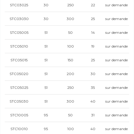
STC03025
30
250
22
sur demande
STC03030
30
300
25
sur demande
STC05005
51
50
14
sur demande
STC05010
51
100
19
sur demande
STC05015
51
150
25
sur demande
STC05020
51
200
30
sur demande
STC05025
51
250
35
sur demande
STC05030
51
300
40
sur demande
STC10005
95
50
31
sur demande
STC10010
95
100
40
sur demande