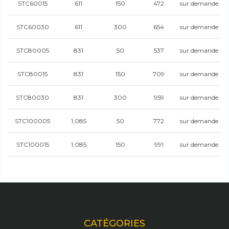
STC60015
611
150
472
sur demande
STC60030
611
300
654
sur demande
STC80005
831
50
537
sur demande
STC80015
831
150
709
sur demande
STC80030
831
300
959
sur demande
STC100005
1,085
50
772
sur demande
STC100015
1,085
150
991
sur demande
CATÉGORIES