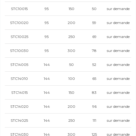
STC10015
95
150
50
sur demande
STC10020
95
200
59
sur demande
STC10025
95
250
69
sur demande
STC10030
95
300
78
sur demande
STC14005
144
50
52
sur demande
STC14010
144
100
65
sur demande
STC14015
144
150
83
sur demande
STC14020
144
200
96
sur demande
STC14025
144
250
111
sur demande
STC14030
144
300
125
sur demande