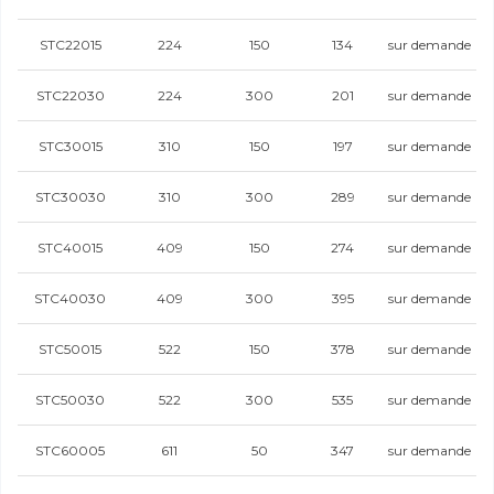
STC22015
224
150
134
sur demande
STC22030
224
300
201
sur demande
STC30015
310
150
197
sur demande
STC30030
310
300
289
sur demande
STC40015
409
150
274
sur demande
STC40030
409
300
395
sur demande
STC50015
522
150
378
sur demande
STC50030
522
300
535
sur demande
STC60005
611
50
347
sur demande