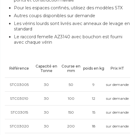
ponts et construction navale
Pour les espaces confinés, utilisez des modèles STX
Autres coups disponibles sur demande
Les vérins lourds sont livrés avec anneaux de levage en
standard
Le raccord femelle AZ3140 avec bouchon est fourni
avec chaque vérin
Capacité en
Course en
Référence
poids en kg
Prix HT
Tonne
mm
STC03005
30
50
9
sur demande
STC03010
30
100
12
sur demande
STC03015
30
150
15
sur demande
STC03020
30
200
18
sur demande