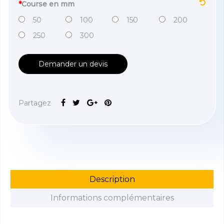
*
Course en mm
50
100
150
200
250
300
Demander un devis
Partagez
Description
Informations complémentaires