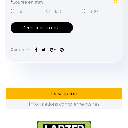
*
Course en mm
50
150
300
Demander un devis
Partagez
Description
Informations complémentaires