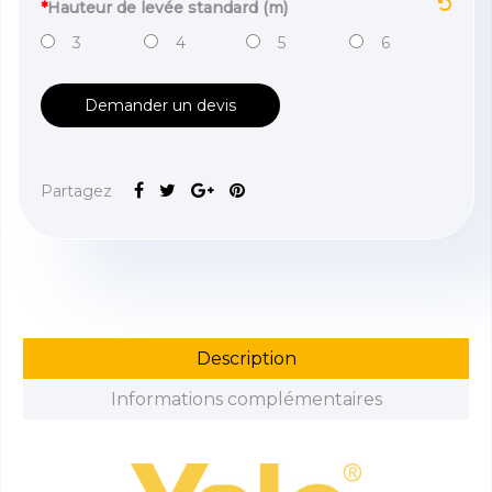
*
Hauteur de levée standard (m)
3
4
5
6
Demander un devis
Partagez
Description
Informations complémentaires