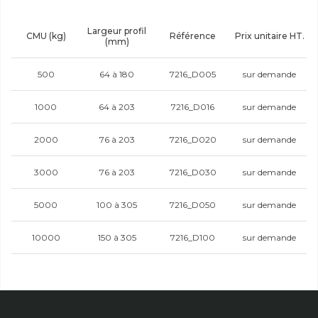
Largeur profil
CMU (kg)
Référence
Prix unitaire HT.
(mm)
500
64 à 180
7216_D005
sur demande
1000
64 à 203
7216_D016
sur demande
2000
76 à 203
7216_D020
sur demande
3000
76 à 203
7216_D030
sur demande
5000
100 à 305
7216_D050
sur demande
10000
150 à 305
7216_D100
sur demande