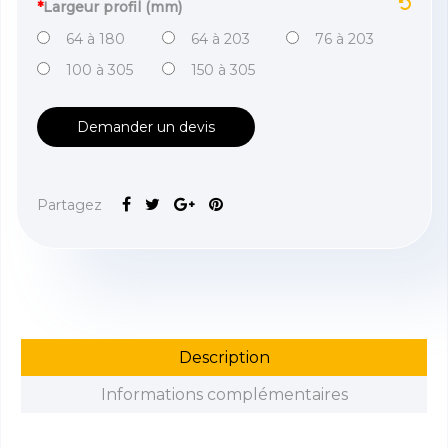
*
Largeur profil (mm)
64 à 180
64 à 203
76 à 203
100 à 305
150 à 305
Demander un devis
Partagez
Description
Informations complémentaires