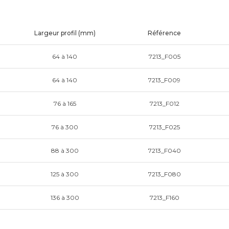
Largeur profil (mm)
Référence
64 à 140
7213_F005
64 à 140
7213_F009
76 à 165
7213_F012
76 à 300
7213_F025
88 à 300
7213_F040
125 à 300
7213_F080
136 à 300
7213_F160