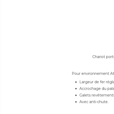
Chariot por
Pour environnement At
Largeur de fer régl
Accrochage du palan
Galets revêtements 
Avec anti-chute.