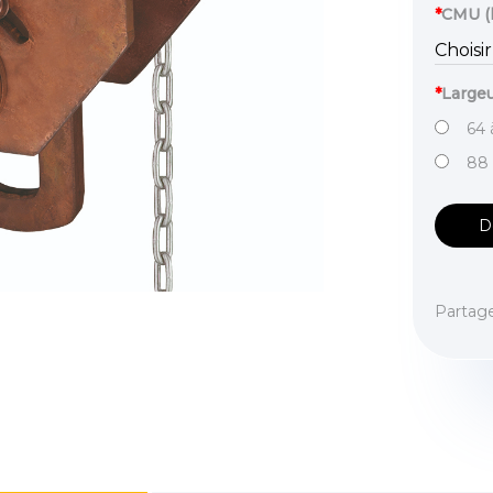
*
CMU (
*
Largeu
64 
88
D
Partag