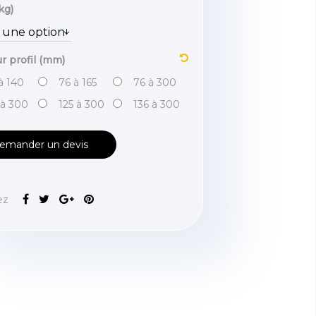
kg)
r profil (mm)
à 140
76 à 165
76 à 300
 à 300
125 à 300
136 à 300
emander un devis
ez