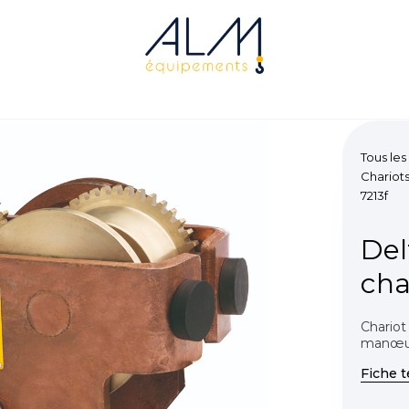
Tous les
Chariot
7213f
Del
cha
Chariot
manœu
Fiche 