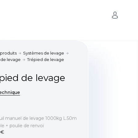
 produits
Systèmes de levage
 de levage
Trépied de levage
pied de levage
technique
uil manuel de levage 1000kg L.50m
le + poulie de renvoi
0€