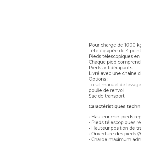
Pour charge de 1000 k
Tête équipée de 4 point
Pieds télescopiques en
Chaque pied comprend u
Pieds antidérapants.
Livré avec une chaîne d
Options :
Treuil manuel de levage
poulie de renvoi.
Sac de transport
Caractéristiques techn
• Hauteur min. pieds rep
• Pieds télescopiques ré
• Hauteur position de tr
• Ouverture des pieds Ø
• Charge maximum admi