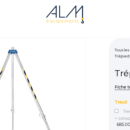
Tous les
Trépied
Tré
Fiche 
Treuil
Tre
+ conso
685.0