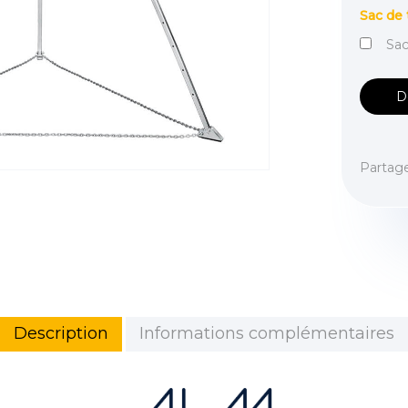
Sac de 
Sac
D
Partag
Description
Informations complémentaires