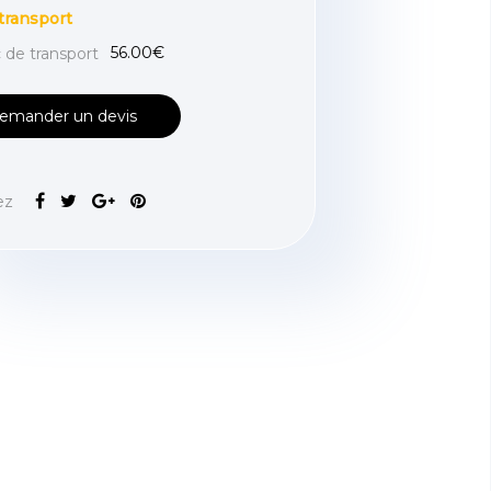
transport
56.00€
 de transport
emander un devis
ez