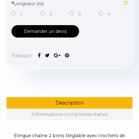
*
Longueur (m)
1
2
3
4
Demander un devis
Partagez
Description
Informations complémentaires
Élingue chaîne 2 brins Réglable avec crochets de