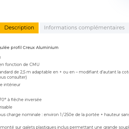
Description
Informations complémentaires
ulée profil Creux Aluminium
g
 en fonction de CMU
andard de 2,5 m adaptable en + ou en – modifiant d’autant la co
us consulter)
 intérieur
270° à flêche inversée
isable
us charge nominale : environ 1 / 250e de la portée + hauteur sans
 monté sur galets plastiques inclus permettant une grande souple