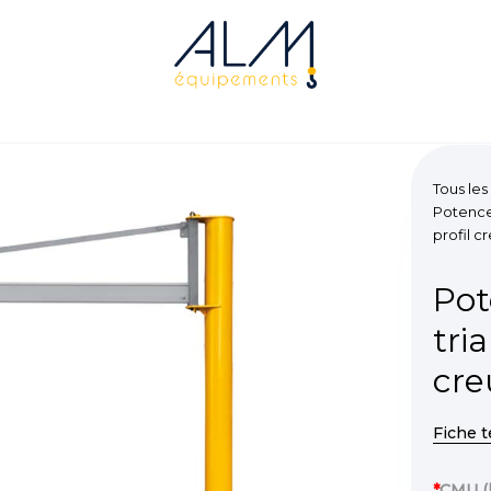
Tous les
Potences
profil c
Pot
tri
cre
Fiche 
*
CMU (