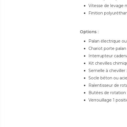
Vitesse de levage
Finition polyuréth
Options :
Palan électrique o
Chariot porte pala
Interrupteur caden
Kit chevilles chimi
Semelle à cheviller :
Socle béton ou acie
Ralentisseur de rot
Butées de rotation
Verrouillage 1 posit