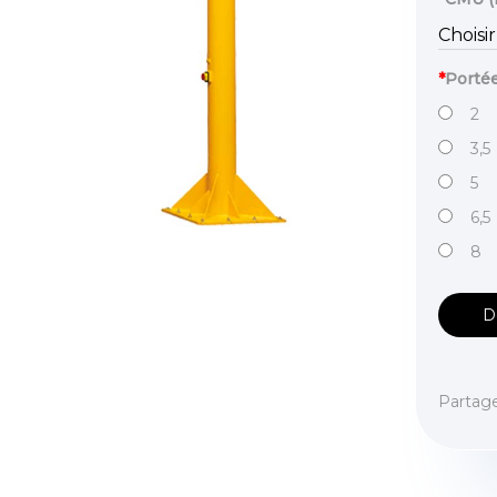
*
Porté
2
3,5
5
6,5
8
D
Partag