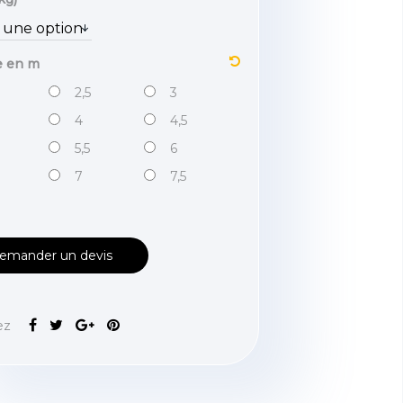
e en m
2,5
3
4
4,5
5,5
6
7
7,5
emander un devis
ez