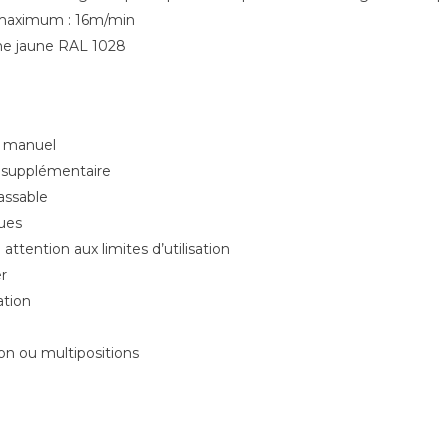
 maximum : 16m/min
ane jaune RAL 1028
u manuel
n supplémentaire
assable
ques
 attention aux limites d’utilisation
r
ation
ion ou multipositions