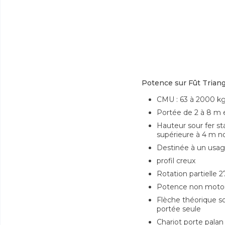
Potence sur Fût Triang
CMU : 63 à 2000 k
Portée de 2 à 8 m
Hauteur sour fer st
supérieure à 4 m no
Destinée à un usage
profil creux
Rotation partielle 
Potence non motor
Flèche théorique so
portée seule
Chariot porte palan