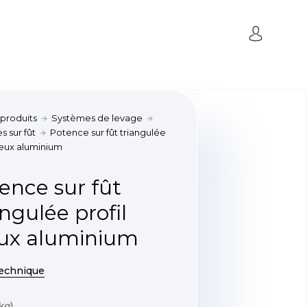
 produits
Systèmes de levage
 sur fût
Potence sur fût triangulée
reux aluminium
ence sur fût
angulée profil
ux aluminium
technique
kg)