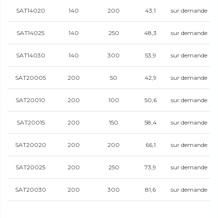
SAT14020
140
200
43,1
sur demande
SAT14025
140
250
48,3
sur demande
SAT14030
140
300
53,9
sur demande
SAT20005
200
50
42,9
sur demande
SAT20010
200
100
50,6
sur demande
SAT20015
200
150
58,4
sur demande
SAT20020
200
200
66,1
sur demande
SAT20025
200
250
73,9
sur demande
SAT20030
200
300
81,6
sur demande