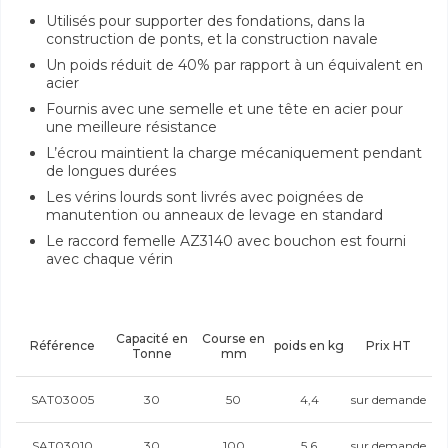
Utilisés pour supporter des fondations, dans la
construction de ponts, et la construction navale
Un poids réduit de 40% par rapport à un équivalent en
acier
Fournis avec une semelle et une tête en acier pour
une meilleure résistance
L’écrou maintient la charge mécaniquement pendant
de longues durées
Les vérins lourds sont livrés avec poignées de
manutention ou anneaux de levage en standard
Le raccord femelle AZ3140 avec bouchon est fourni
avec chaque vérin
Capacité en
Course en
Référence
poids en kg
Prix HT
Tonne
mm
SAT03005
30
50
4,4
sur demande
SAT03010
30
100
5,6
sur demande