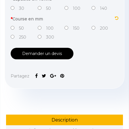
30
50
100
140
*
Course en mm
50
100
150
200
250
300
Demander un devis
Partagez
Description