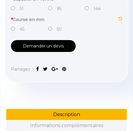
51
95
144
*
Course en mm
45
50
Demander un devis
Partagez
Description
Informations complémentaires