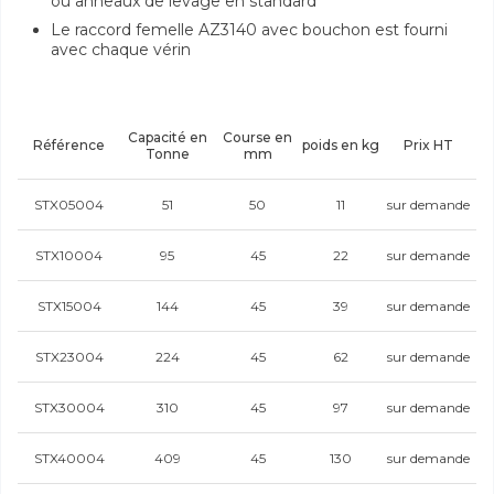
ou anneaux de levage en standard
Le raccord femelle AZ3140 avec bouchon est fourni
avec chaque vérin
Capacité en
Course en
Référence
poids en kg
Prix HT
Tonne
mm
STX05004
51
50
11
sur demande
STX10004
95
45
22
sur demande
STX15004
144
45
39
sur demande
STX23004
224
45
62
sur demande
STX30004
310
45
97
sur demande
STX40004
409
45
130
sur demande