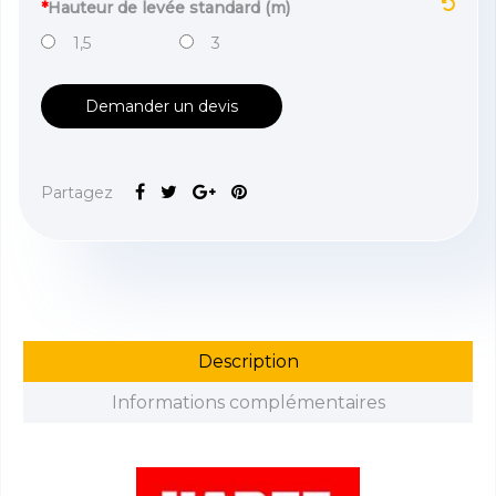
*
Hauteur de levée standard (m)
1,5
3
Demander un devis
Partagez
Description
Informations complémentaires