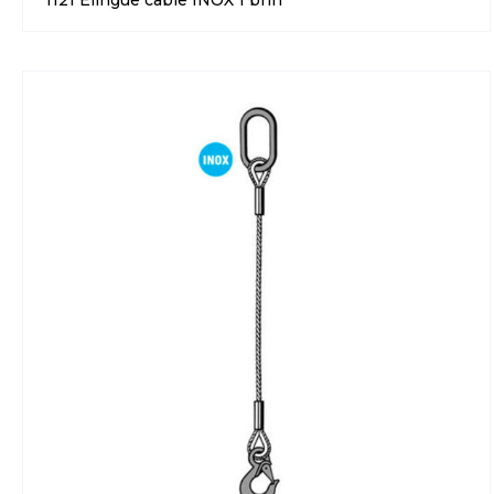
1121 Élingue câble INOX 1 brin