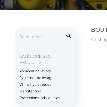
BOU
Rec
her
Recherche
Affichag
che
pour :
CATÉGORIES DE
PRODUITS
Appareils de levage
Systèmes de levage
Vérins hydrauliques
Manutention
Protections individuelles